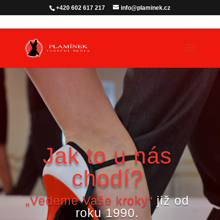
+420 602 617 217
info@plaminek.cz
Jak to u nás
chodí?
„Vedeme Vaše kroky“
již od
roku 1990.