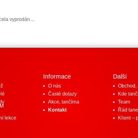
 zcela vyprodán…
Informace
Další
ež
O nás
Obchod, l
lé
Časté dotazy
Kde tanč
dy
Akce, tančírna
Team
TM
Kontakt
Řád tane
ní lekce
Klient – 