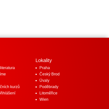
Lokality
iteratura
Praha
íme
Český Brod
Úvaly
čních kurzů
Poděbrady
přihlášení
Litoměřice
Wien