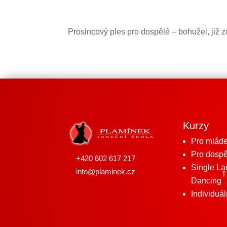
Prosincový ples pro dospělé – bohužel, již
Kurzy
Pro mlád
Pro dospě
+420 602 617 217
Single La
info@plaminek.cz
Dancing
Individuál