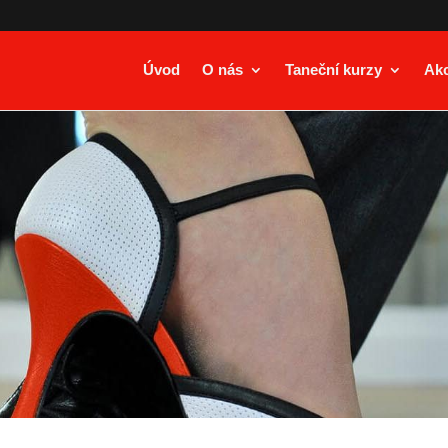
Úvod
O nás
Taneční kurzy
Ak