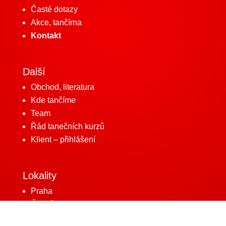
Časté dotazy
Akce, tančírna
Kontakt
Další
Obchod, literatura
Kde tančíme
Team
Řád tanečních kurzů
Klient – přihlášení
Lokality
Praha
Český Brod
Úvaly