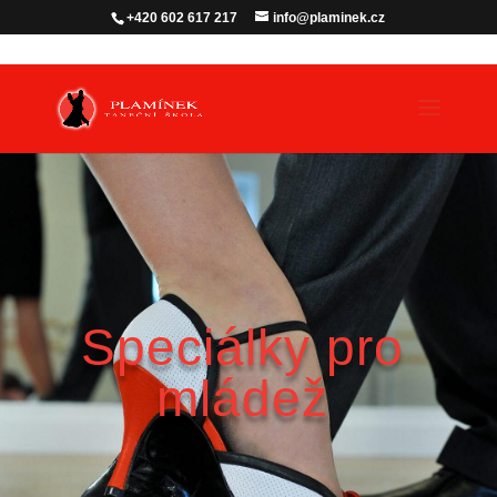
+420 602 617 217
info@plaminek.cz
Speciálky pro
mládež