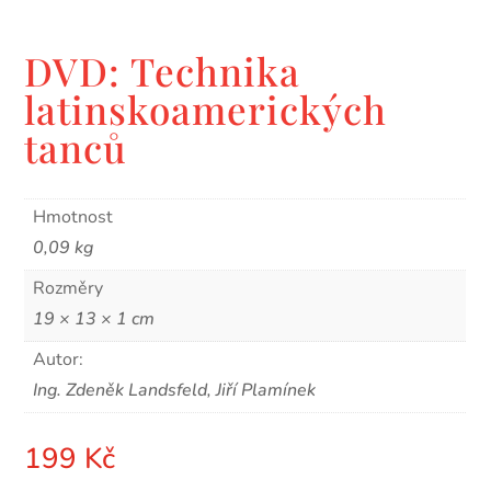
DVD: Technika
latinskoamerických
tanců
Hmotnost
0,09 kg
Rozměry
19 × 13 × 1 cm
Autor:
Ing. Zdeněk Landsfeld, Jiří Plamínek
199
Kč