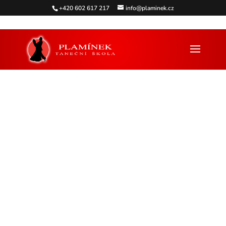
+420 602 617 217
info@plaminek.cz